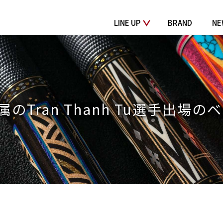
LINE UP
BRAND
NE
Tran Thanh Tu選手出場