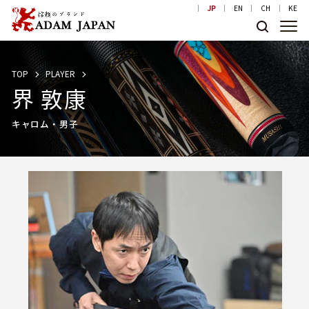
JP
EN
CH
KE
TOP
PLAYER
界 敦康
キャロム・男子