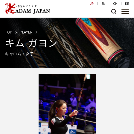
JP
EN
CH
KE
TOP
PLAYER
キム ガヨン
キャロム・女子