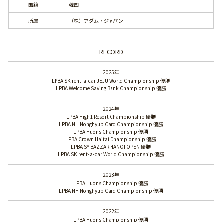
国籍
韓国
所属
（株）アダム・ジャパン
RECORD
2025年
LPBA SK rent-a-car JEJU World Championship 優勝
LPBA Welcome Saving Bank Championship 優勝
2024年
LPBA High1 Resort Championship 優勝
LPBA NH Nonghyup Card Championship 優勝
LPBA Huons Championship 優勝
LPBA Crown Haitai Championship 優勝
LPBA SY BAZZAR HANOI OPEN 優勝
LPBA SK rent-a-car World Championship 優勝
2023年
LPBA Huons Championship 優勝
LPBA NH Nonghyup Card Championship 優勝
2022年
LPBA Huons Championship 優勝