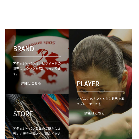
BRAND
アダムジャパンは、ビリヤードの
世界にワクワクを届けてまいりま
す。
PLAYER
詳細はこちら
アダムジャパンとともに世界で戦
うプレーヤーたち
STORE
詳細はこちら
アダムジャパン製品のご購入はお
近くの販売代理店へご用命くださ
い。